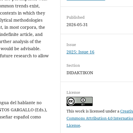
common trends exist,
 contexts in which they
Published
alytical methodologies
2026-05-31
t, in most corpora, the
indefinite article, and
rther analysis of the
Issue
 would be advisable.
2025: Issue 16
 future research to allow
Section
DIDAKTIKON
License
gua del hablante no
ANTOS GARGALLO (Eds.),
This work is licensed under a
Creati
nseñar español como
Commons Attribution 4.0 Internatio
License
.