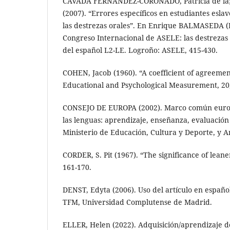
CAVADA FERNÁNDEZ-CORONADO, Patricia de la;
(2007). “Errores específicos en estudiantes eslav
las destrezas orales”. En Enrique BALMASEDA (E
Congreso Internacional de ASELE: las destrezas
del español L2-LE. Logroño: ASELE, 415-430.
COHEN, Jacob (1960). “A coefficient of agreemen
Educational and Psychological Measurement, 20,
CONSEJO DE EUROPA (2002). Marco común europ
las lenguas: aprendizaje, enseñanza, evaluació
Ministerio de Educación, Cultura y Deporte, y A
CORDER, S. Pit (1967). “The significance of leaner
161-170.
DENST, Edyta (2006). Uso del artículo en españo
TFM, Universidad Complutense de Madrid.
ELLER, Helen (2022). Adquisición/aprendizaje de