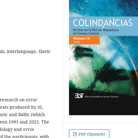
sis, interlanguage, Slavic
w research on error
n texts produced by SL
avic and Baltic (which
ween 1991 and 2025. The
odology and error
PDF (Spanish)
f the participants, with