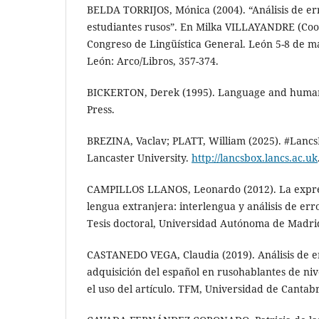
BELDA TORRIJOS, Mónica (2004). “Análisis de er
estudiantes rusos”. En Milka VILLAYANDRE (Coor
Congreso de Lingüística General. León 5-8 de ma
León: Arco/Libros, 357-374.
BICKERTON, Derek (1995). Language and human
Press.
BREZINA, Vaclav; PLATT, William (2025). #Lancs
Lancaster University.
http://lancsbox.lancs.ac.uk
CAMPILLOS LLANOS, Leonardo (2012). La expres
lengua extranjera: interlengua y análisis de er
Tesis doctoral, Universidad Autónoma de Madri
CASTANEDO VEGA, Claudia (2019). Análisis de e
adquisición del español en rusohablantes de niv
el uso del artículo. TFM, Universidad de Cantabr