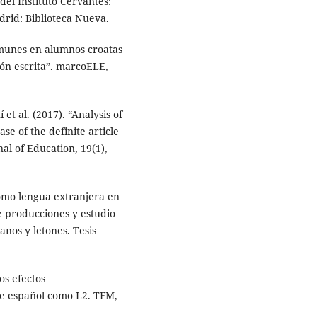
el Instituto Cervantes:
drid: Biblioteca Nueva.
munes en alumnos croatas
ón escrita”. marcoELE,
 al. (2017). “Analysis of
se of the definite article
al of Education, 19(1),
omo lengua extranjera en
de producciones y estudio
anos y letones. Tesis
os efectos
de español como L2. TFM,