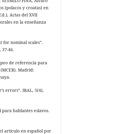
 SESMILO PINA, Álvaro
os (polacos y croatas) en
d.), Actas del XVII
 orales en la enseñanza
t for nominal scales”.
 37-46.
eo de referencia para
n (MCER). Madrid:
naya.
’s errors”. IRAL, 5(4),
l para hablantes eslavos.
l artículo en español por