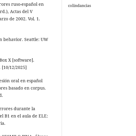
rores ruso-español en
colindancias
d.), Actas del V
rzo de 2002. Vol. 1.
 behavior. Seattle: UW
Box X [software].
. [10/12/2025]
ión oral en español
rores basado en corpus.
d.
rrores durante la
el B1 en el aula de ELE:
ia.