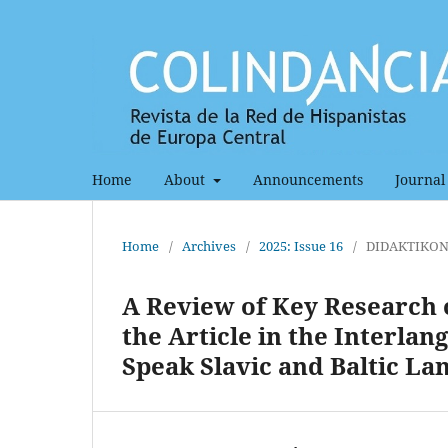
Home
About
Announcements
Journal 
Home
/
Archives
/
2025: Issue 16
/
DIDAKTIKO
A Review of Key Research o
the Article in the Interla
Speak Slavic and Baltic La