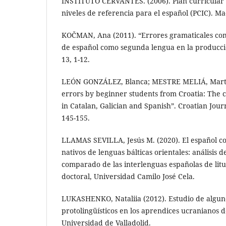
INSTITUTO CERVANTES. (2006). Plan curricular d
niveles de referencia para el español (PCIC). Ma
KOČMAN, Ana (2011). “Errores gramaticales co
de español como segunda lengua en la producci
13, 1-12.
LEÓN GONZÁLEZ, Blanca; MESTRE MELIÁ, Martí et
errors by beginner students from Croatia: The ca
in Catalan, Galician and Spanish”. Croatian Journ
145-155.
LLAMAS SEVILLA, Jesús M. (2020). El español c
nativos de lenguas bálticas orientales: análisis 
comparado de las interlenguas españolas de litu
doctoral, Universidad Camilo José Cela.
LUKASHENKO, Nataliia (2012). Estudio de algun
protolingüísticos en los aprendices ucranianos 
Universidad de Valladolid.